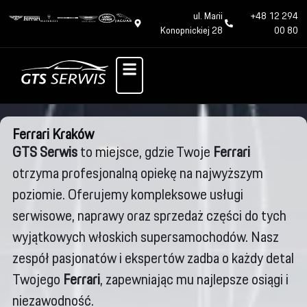
ul. Marii
+48 12 294
Konopnickiej 28
00 80
Ferrari Kraków
GTS Serwis
to miejsce, gdzie Twoje
Ferrari
otrzyma profesjonalną opiekę na najwyższym
poziomie. Oferujemy kompleksowe usługi
serwisowe, naprawy oraz sprzedaż części do tych
wyjątkowych włoskich supersamochodów. Nasz
zespół pasjonatów i ekspertów zadba o każdy detal
Twojego
Ferrari
, zapewniając mu najlepsze osiągi i
niezawodność.