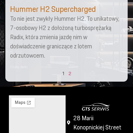
Hummer H2 Supercharged
To nie jest zwykły Hummer H2. To unikatowy,
7-osobowy H2 z dołożoną turbosprężarką
Radix, która zmienia jazdę nim w
doświadczenie graniczące z lotem
odrzutowcem.
Czytaj dalej
1
2
28 Marii
Konopnickiej Street