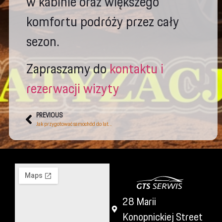
w kabinie oraz większego
komfortu podróży przez cały
sezon.
Zapraszamy do
kontaktu i
rezerwacji wizyty
PREVIOUS
Jak przygotować samochód do lata? Kompleksowy poradnik dla kierowców
28 Marii
Konopnickiej Street